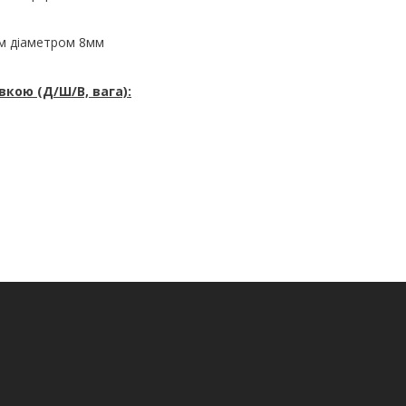
ім діаметром 8мм
кою (Д/Ш/В, вага):