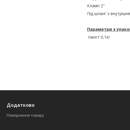
Кламп 2"
Під шланг з внутрішн
Параметри з упаков
пакет 0,1кг
Додатково
Повернення товару