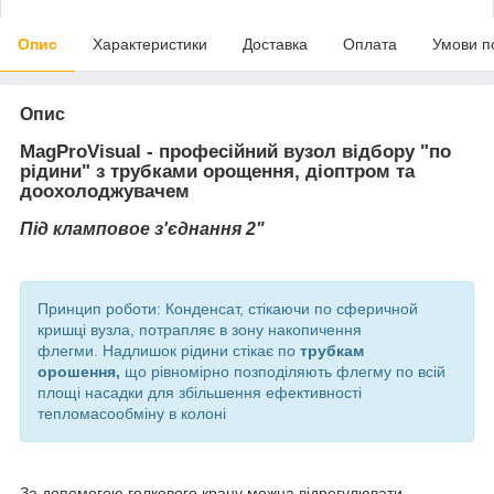
Опис
Характеристики
Доставка
Оплата
Умови п
Опис
MagProVisual
- професійний вузол відбору "по
рідини"
з трубками орощення, діоптром та
доохолоджувачем
Під кламповое з'єднання 2"
Принцип роботи: Конденсат, стікаючи по сферичной
кришці вузла, потрапляє в зону накопичення
флегми. Надлишок рідини стікає по
трубкам
орошення,
що рівномірно позподіляють флегму по всій
площі насадки для збільшення ефективності
тепломасообміну в колоні
За допомогою голкового крану можна відрегулювати