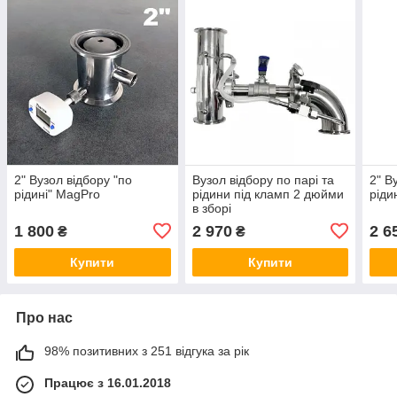
2" Вузол відбору "по
Вузол відбору по парі та
2" В
рідині" MagPro
рідини під кламп 2 дюйми
ріди
в зборі
1 800
2 970
2 6
₴
₴
Купити
Купити
Про нас
98% позитивних з 251 відгука за рік
Працює з 16.01.2018