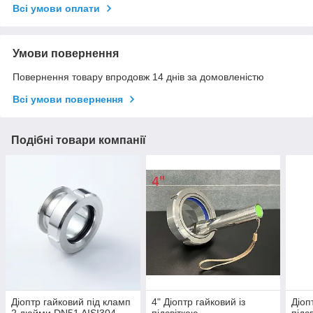
Всі умови оплати
Умови повернення
Повернення товару впродовж 14 днів за домовленістю
Всі умови повернення
Подібні товари компанії
Діоптр гайковий під кламп
4" Діоптр гайковий із
Діоп
2 дюйми DN51 AISI304
підсвіткою
підс