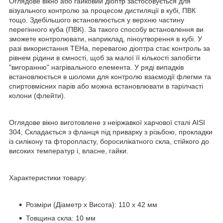
Оглядове вікно або гайковий діоптр застосовується для
візуального контролю за процесом дистиляції в кубі, ПВК
тощо. Здебільшого встановлюється у верхню частину
перегінного куба (ПВК). За такого способу встановлення ви
зможете контролювати, наприклад, піноутворення в кубі. У
разі використання ТЕНа, перевагою діоптра стає контроль за
рівнем рідини в ємності, щоб за малої її кількості запобігти
"вигоранню" нагрівального елемента. У ряді випадків
встановлюється в шоломи для контролю взаємодії флегми та
спиртовмісних парів або можна встановлювати в тарілчасті
колони (флейти).
Оглядове вікно виготовлене з неіржавкої харчової сталі AISI
304, Складається з фланця під приварку з різьбою, прокладки
із силікону та фторопласту, боросилікатного скла, стійкого до
високих температур і, власне, гайки.
Характеристики товару:
Розміри (Діаметр х Висота): 110 х 42 мм
Товщина скла: 10 мм