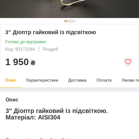
3" Діоптр гайковий із підсвіткою
Готово до відправки
Код: 93172184
Роздріб
1 950
₴
Опис
Характеристики
Доставка
Оплата
Умови п
Опис
3" Діоптр гайковий із підсвіткою.
Матеріал: AISI304