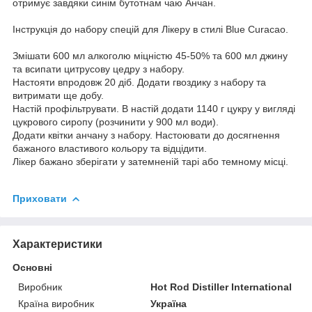
отримує завдяки синім бутотнам чаю Анчан.
Інструкція до набору спецій для Лікеру в стилі Blue Curacao.
Змішати 600 мл алкоголю міцністю 45-50% та 600 мл джину
та всипати цитрусову цедру з набору.
Настояти впродовж 20 діб. Додати гвоздику з набору та
витримати ще добу.
Настій профільтрувати. В настій додати 1140 г цукру у вигляді
цукрового сиропу (розчинити у 900 мл води).
Додати квітки анчану з набору. Настоювати до досягнення
бажаного властивого кольору та відцідити.
Лікер бажано зберігати у затемненій тарі або темному місці.
Приховати
Характеристики
Основні
Виробник
Hot Rod Distiller International
Країна виробник
Україна