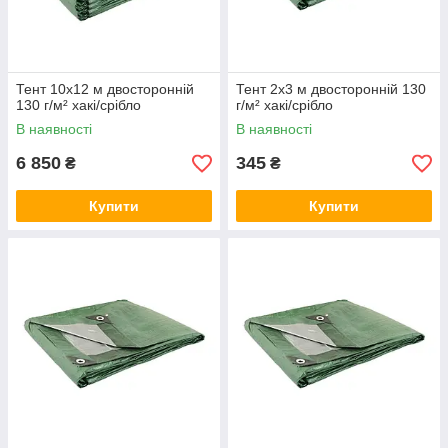
Тент 10х12 м двосторонній
Тент 2х3 м двосторонній 130
130 г/м² хакі/срібло
г/м² хакі/срібло
В наявності
В наявності
6 850
345
₴
₴
Купити
Купити