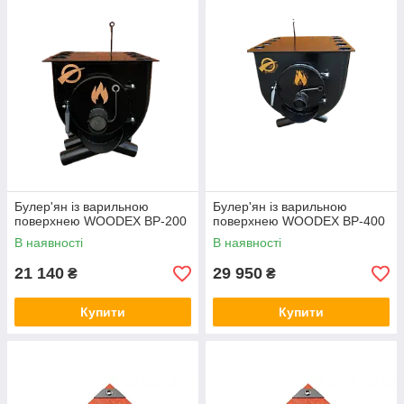
Булер'ян із варильною
Булер'ян із варильною
поверхнею WOODEX BР-200
поверхнею WOODEX BР-400
В наявності
В наявності
21 140
29 950
₴
₴
Купити
Купити