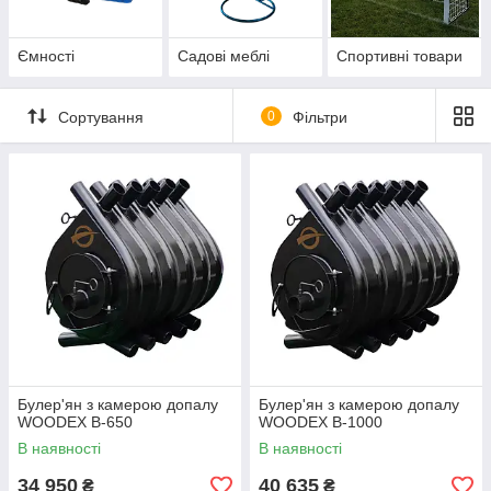
Ємності
Садові меблі
Спортивні товари
Сортування
0
Фільтри
Булер'ян з камерою допалу
Булер'ян з камерою допалу
WOODEX B-650
WOODEX B-1000
В наявності
В наявності
34 950
40 635
₴
₴