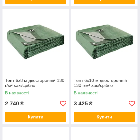
Тент 6х8 м двосторонній 130
Тент 6х10 м двосторонній
г/м² хакі/срібло
130 г/м² хакі/срібло
В наявності
В наявності
2 740
3 425
₴
₴
Купити
Купити