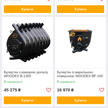
Купити
Купити
Булер'ян з камерою допалу
Булер'ян із варильною
WOODEX B-1300
поверхнею WOODEX BР-100
В наявності
В наявності
45 275
16 970
₴
₴
Купити
Купити