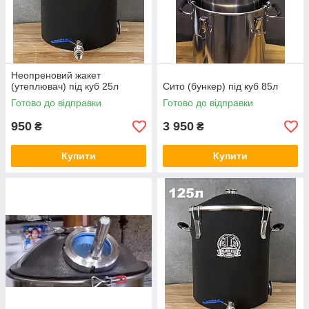
Неопреновий жакет
(утеплювач) під куб 25л
Сито (бункер) під куб 85л
Готово до відправки
Готово до відправки
950
3 950
₴
₴
Купити
Купити