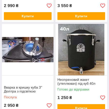
2 990
3 550
₴
₴
Купити
Купити
Неопреновий жакет
(утеплювач) під куб 40л
Вварка в кришку куба 3"
Готово до відправки
Діоптра з підсвіткою
Послуга
1 250
₴
2 950
₴
Купити