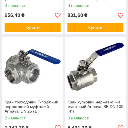
В наявності
В наявності
656,40
831,60
₴
₴
Купити
Купити
Кран триходовий T-подібний
Кран кульовий нержавіючий
нержавіючий муфтовий
муфтовий Armaval ВВ DN 100
Armaval DN 25 (1")
(4")
В наявності
В наявності
1 147,20
5 431,20
₴
₴