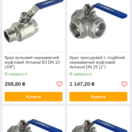
Кран кульовий нержавіючий
Кран триходовий L-подібний
муфтовий Armaval ВЗ DN 10
нержавіючий муфтовий
(3/8")
Armaval DN 25 (1")
В наявності
В наявності
208,80
1 147,20
₴
₴
Купити
Купити