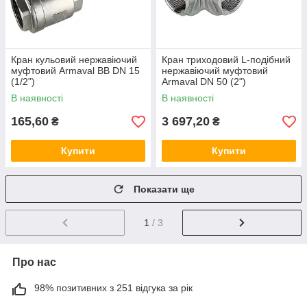
Кран кульовий нержавіючий
Кран триходовий L-подібний
муфтовий Armaval ВВ DN 15
нержавіючий муфтовий
(1/2")
Armaval DN 50 (2")
В наявності
В наявності
165,60
3 697,20
₴
₴
Купити
Купити
Показати ще
1
/ 3
Про нас
98% позитивних з 251 відгука за рік