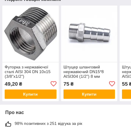
Футорка з нержавіючої
Штуцер шланговий
Шту
сталі AISI 304 DN 10x15
нержавіючий DN15*8
нерж
(3/8"x1/2")
AISI304 (1/2") 8 мм
AISI
49,20
75
55
₴
₴
Купити
Купити
Про нас
98% позитивних з 251 відгука за рік