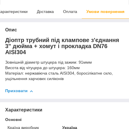
арактеристики
Доставка
Оплата
Умови повернення
Опис
Діоптр трубний під клампове з'єднання
3" дюйма + хомут і прокладка DN76
AISI304
Зовнішній діаметр штуцера під зажим: 91ммм
Висота від чітуцера до штуцера: 160мм
Матеріал: нержавіюча сталь AISI304, боросілікатне скло,
ущільнення харчових силіконів
Приховати
Характеристики
Основні
Країна виробник
Україна