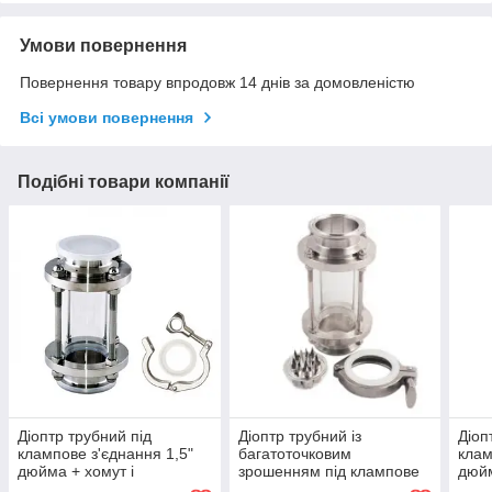
Умови повернення
Повернення товару впродовж 14 днів за домовленістю
Всі умови повернення
Подібні товари компанії
Діоптр трубний під
Діоптр трубний із
Діоп
клампове з'єднання 1,5"
багатоточковим
клам
дюйма + хомут і
зрошенням під клампове
дюйм
прокладка DN38 AISI304
з'єднання 2" дюйма +
прок