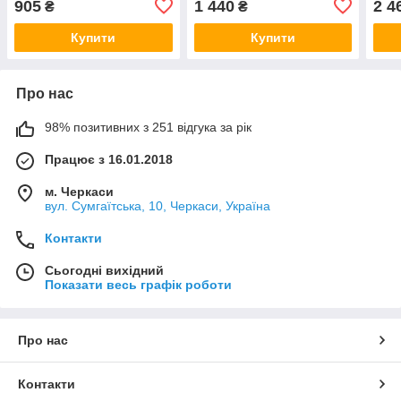
905
1 440
2 4
₴
₴
хомут і прокладка DN51
AISI304
Купити
Купити
Про нас
98% позитивних з 251 відгука за рік
Працює з 16.01.2018
м. Черкаси
вул. Сумгаїтська, 10, Черкаси, Україна
Контакти
Сьогодні вихідний
Показати весь графік роботи
Про нас
Контакти