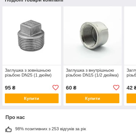
Заглушка з зовнішньою
Заглушка з внутрішньою
Загл
різьбою DN25 (1 дюйм)
різьбою DN15 (1/2 дюйма)
різь
95
60
42
₴
₴
Купити
Купити
Про нас
98% позитивних з 253 відгуків за рік