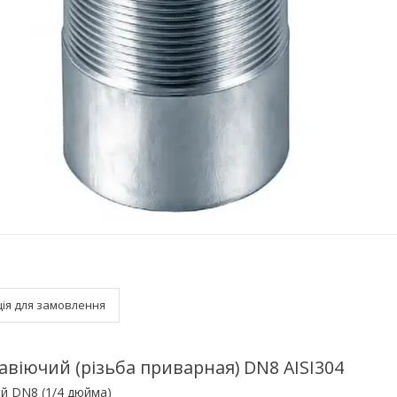
ія для замовлення
віючий (різьба приварная) DN8 AISI304
й DN8 (1/4 дюйма)