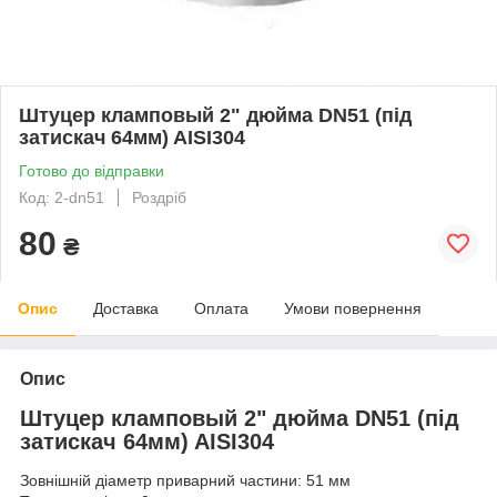
Штуцер кламповый 2" дюйма DN51 (під
затискач 64мм) AISI304
Готово до відправки
Код: 2-dn51
Роздріб
80
₴
Опис
Доставка
Оплата
Умови повернення
Опис
Штуцер кламповый 2" дюйма DN51 (під
затискач 64мм) AISI304
Зовнішній діаметр приварний частини: 51 мм