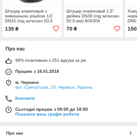
Штуцер кламповый з
Штуцер кламповый 1,5"
Хом
зовнішньою різьбою 1/2
дюйма DN38 (під затискач
нерж
DN15 (під затискач 50,5
50,5 мм) AISI304
DN51
мм) AISI304
AISI
135
70
150
₴
₴
Про нас
98% позитивних з 251 відгука за рік
Працює з 16.01.2018
м. Черкаси
вул. Сумгаїтська, 10, Черкаси, Україна
Контакти
Сьогодні працює з 09:00 до 18:00
Показати весь графік роботи
Про нас