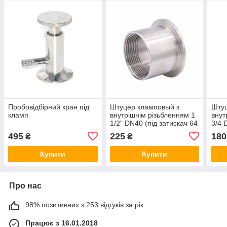
Пробовідбірний кран під
Штуцер кламповый з
Штуц
кламп
внутрішнім різьбленням 1
внут
1/2" DN40 (під затискач 64
3/4 
мм) AISI304
50.5
495
225
180
₴
₴
Купити
Купити
Про нас
98% позитивних з 253 відгуків за рік
Працює з 16.01.2018