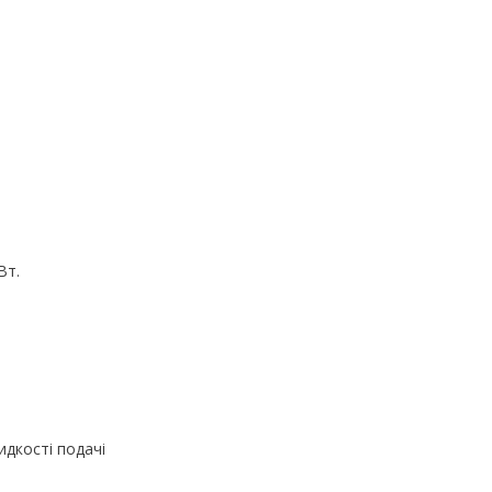
Вт.
идкості подачі