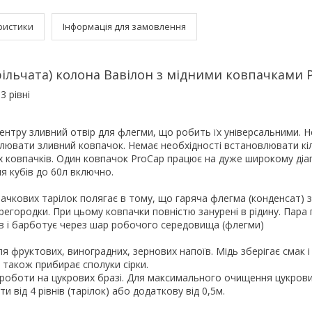
ристики
Інформація для замовлення
ільчата) колона Вавілон з мідними ковпачками 
3 рівні
нтру зливний отвір для флегми, що робить їх універсальними. 
влювати зливний ковпачок. Немає необхідності встановлювати кі
ковпачків. Один ковпачок ProCap працює на дуже широкому діап
ля кубів до 60л включно.
ачкових тарілок полягає в тому, що гаряча флегма (конденсат) 
ерегородки. При цьому ковпачки повністю занурені в рідину. Пара
ів і барботує через шар робочого середовища (флегми)
ля фруктових, виноградних, зернових напоїв. Мідь зберігає смак і
а також прибирає сполуки сірки.
 роботи на цукрових бразі. Для максимального очищення цукрови
від 4 рівнів (тарілок) або додаткову від 0,5м.