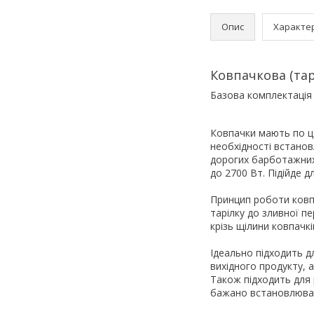
Опис
Характе
Ковпачкова (тар
Базова комплектація 
Ковпачки мають по це
необхідності встано
дорогих барботажних 
до 2700 Вт. Підійде д
Принцип роботи ковп
тарілку до зливної п
крізь щілини ковпачк
Ідеально підходить д
вихідного продукту, 
Також підходить для
бажано встановлювати 