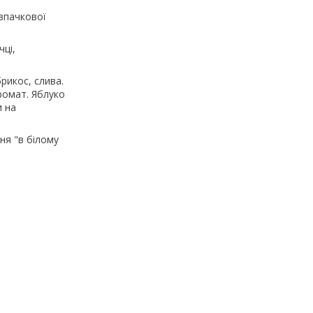
впачкової
чці,
рикос, слива.
ромат. Яблуко
и на
ня "в білому