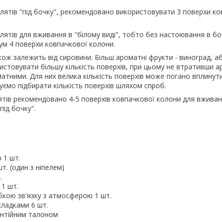
лятів "під бочку", рекомендовано використовувати 3 поверхи ко
ятів для вживання в "білому виді", тобто без настоювання в бо
ум 4 поверхи ковпачкової колони.
акож залежить від сировини. Більш ароматні фрукти - виноград, аб
стовувати більшу кількість поверхів, при цьому не втративши а
атними. Для них велика кількість поверхів може погано вплинут
ємо підбирати кількість поверхів шляхом спроб.
тів рекомендовано 4-5 поверхів ковпачкової колони для вживан
під бочку".
 1 шт.
т. (один з ніпелем)
.
1 шт.
убкою зв'язку з атмосферою 1 шт.
кладками 6 шт.
рантійним талоном