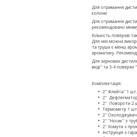
Для отримання дисти
колони.
Для отримання дистил
рекомендовано мінім
Кількість поверхів т
Для них можна викори
та груша є менш аром
ароматику. Рекоменду
Для зернових дистиля
виді" та 3-4 поверхи "
Комплектація:
2" Флейта" 1 шт.
2" Дефлегматор
2" Повороти 2 ш
Термометр 1 шт
2" Охолоджувач 
2" "Носик" з тр
2" Хомути з про
Інструкція з га