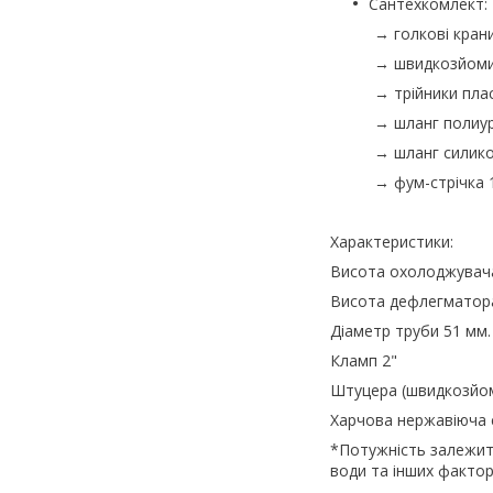
Сантехкомлект:
→ голкові крани
→ швидкозйоми 
→ трійники плас
→ шланг полиур
→ шланг силико
→ фум-стрічка 
Характеристики:
Висота охолоджувача 
Висота дефлегматора 
Діаметр труби 51 мм.
Кламп 2"
Штуцера (швидкозйоми
Харчова нержавіюча 
*Потужність залежить
води та інших фактор