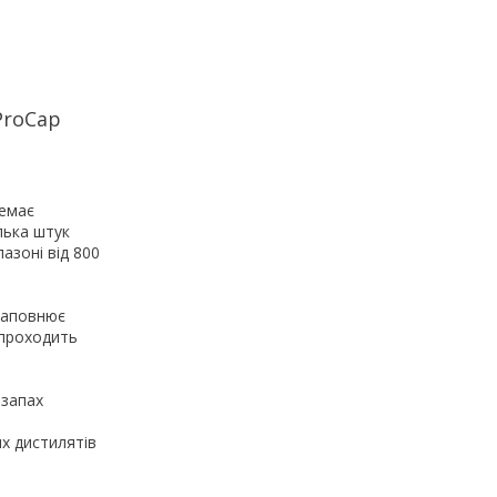
ProCap
Немає
лька штук
азоні від 800
заповнює
 проходить
 запах
х дистилятів