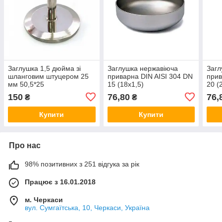
Заглушка 1,5 дюйма зі
Заглушка нержавіюча
Загл
шланговим штуцером 25
приварна DIN AISI 304 DN
прив
мм 50,5*25
15 (18x1,5)
20 (
150
76,80
76,
₴
₴
Купити
Купити
Про нас
98% позитивних з 251 відгука за рік
Працює з 16.01.2018
м. Черкаси
вул. Сумгаїтська, 10, Черкаси, Україна