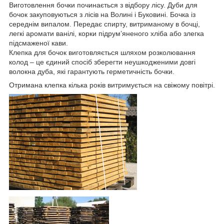
Виготовлення бочки починається з відбору лісу. Дуби для
бочок закуповуються з лісів на Волині і Буковині. Бочка із
середнім випалом. Передає спирту, витриманому в бочці,
легкі аромати ванілі, корки підрум’яненого хліба або злегка
підсмаженої кави.
Клепка для бочок виготовляється шляхом розколювання
колод – це єдиний спосіб зберегти неушкодженими довгі
волокна дуба, які гарантують герметичність бочки.
Отримана клепка кілька років витримується на свіжому повітрі.