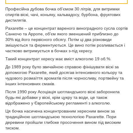
Професійна дубова бочка об’ємом 30 літрів, для витримки
спиртів віскі, чачі, коньяку, кальвадосу, бурбона, фруктових
дистилятів.
Paxarette – це концентрат вареного виноградного сусла сортів
Санкочо та Арропе, об'єм якого зменшений приблизно до
30% від його первісного обсягу. Потім ці два різновиди
змішуються та ферментуються. Це вино потім розливається і
частково витримується в бочках з-під хересу.
Такий концентрат хересу має вміст алкоголю 19 об.%.
До 1989 року було звичайною справою фінішувати віскі за
допомогою Paxarette, який досягав інтенсивного кольору та
чудового розмаїття ароматів після чорносливу, портвейну та
інших інтенсивних смаків.
Після 1990 року Асоціація шотландського віскі заборонила
будь-які добавки у віскі, крім цукру та води, це також
відображено у Європейському регламенті з алкоголю.
Ця бочка насичена концентрованим хересним вином за
традиційною шотландською технологією Paxarette. Пори
деревини пройшли глибоке просочення вином під високим
тиском.