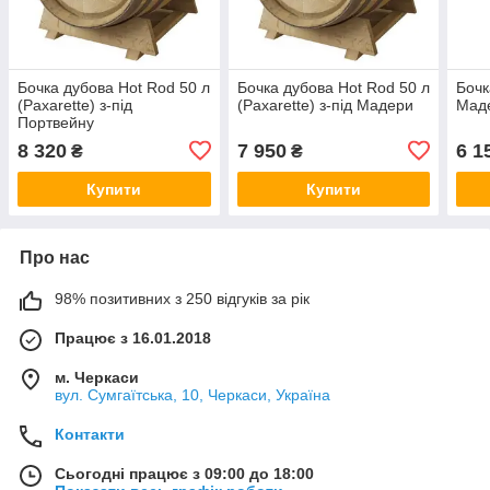
Бочка дубова Hot Rod 50 л
Бочка дубова Hot Rod 50 л
Бочк
(Paxarette) з-під
(Paxarette) з-під Мадери
Мад
Портвейну
8 320
7 950
6 1
₴
₴
Купити
Купити
Про нас
98% позитивних з 250 відгуків за рік
Працює з 16.01.2018
м. Черкаси
вул. Сумгаїтська, 10, Черкаси, Україна
Контакти
Сьогодні працює з 09:00 до 18:00