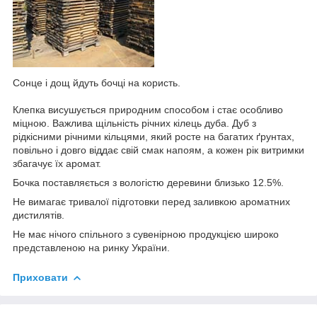
Сонце і дощ йдуть бочці на користь.
Клепка висушується природним способом і стає особливо
міцною. Важлива щільність річних кілець дуба. Дуб з
рідкісними річними кільцями, який росте на багатих ґрунтах,
повільно і довго віддає свій смак напоям, а кожен рік витримки
збагачує їх аромат.
Бочка поставляється з вологістю деревини близько 12.5%.
Не вимагає тривалої підготовки перед заливкою ароматних
дистилятів.
Не має нічого спільного з сувенірною продукцією широко
представленою на ринку України.
Приховати