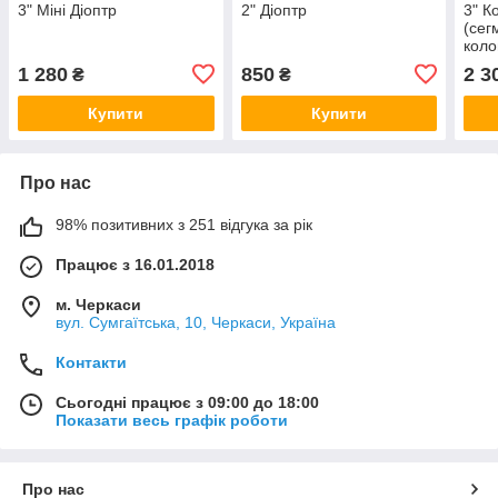
3" Міні Діоптр
2" Діоптр
3" К
(сег
коло
1 280
850
2 3
₴
₴
Купити
Купити
Про нас
98% позитивних з 251 відгука за рік
Працює з 16.01.2018
м. Черкаси
вул. Сумгаїтська, 10, Черкаси, Україна
Контакти
Сьогодні працює з 09:00 до 18:00
Показати весь графік роботи
Про нас