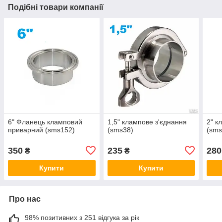
Подібні товари компанії
6" Фланець кламповий
1,5" клампове з'єднання
2" к
приварний (sms152)
(sms38)
(sms
350
235
280
₴
₴
Купити
Купити
Про нас
98% позитивних з 251 відгука за рік