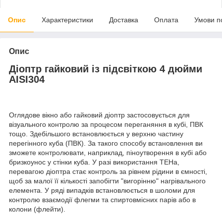
Опис
Характеристики
Доставка
Оплата
Умови п
Опис
Діоптр гайковий із підсвіткою 4 дюйми
AISI304
Оглядове вікно або гайковий діоптр застосовується для
візуального контролю за процесом переганяння в кубі, ПВК
тощо. Здебільшого встановлюється у верхню частину
перегінного куба (ПВК). За такого способу встановлення ви
зможете контролювати, наприклад, піноутворення в кубі або
бризкоунос у стінки куба. У разі використання ТЕНа,
перевагою діоптра стає контроль за рівнем рідини в ємності,
щоб за малої її кількості запобігти "вигорінню" нагрівального
елемента. У ряді випадків встановлюється в шоломи для
контролю взаємодії флегми та спиртовмісних парів або в
колони (флейти).