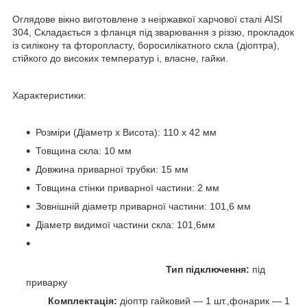
Оглядове вікно виготовлене з неіржавкої харчової сталі AISI
304, Складається з фланця під зварювання з різзю, прокладок
із силікону та фторопласту, боросилікатного скла (діоптра),
стійкого до високих температур і, власне, гайки.
Характеристики:
Розміри (Діаметр х Висота): 110 х 42 мм
Товщина скла: 10 мм
Довжина приварної трубки: 15 мм
Товщина стінки приварної частини: 2 мм
Зовнішній діаметр приварної частини: 101,6 мм
Діаметр видимої частини скла: 101,6мм
Тип підключення:
під
приварку
Комплектація:
діоптр гайковий — 1 шт.,фонарик — 1