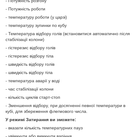
- Потужність розгону
- Потужність роботи
- температуру роботи (у царзі)
- температуру зупинки по кубу
- Температура відбору голів (встановитися автоматично після
стабілізації колони)
- гістерезис відбору голів
- гістерезис відбору тіла
- швидкість відбору голів
- швидкість відбору тіла
- температура аварії у воді
- час стабілізації колони
- кількість циклів старт-стоп
- Зменшення відбору, при досягненні певної температури в
кубі, для збереження флегмового числа.
У режимі Затирання ви зможете:
- вказати кількість температурних пауз
- увімкнути або вимкнути варіння