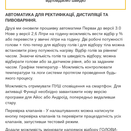
відповідаємо швидко
АВТОМАТИКА ДЛЯ РЕКТИФІКАЦІЇ, ДИСТИЛЯЦІЇ ТА
ПИВОВАРІННЯ.
Друзі ми оновили прошивку автоматики Первак до версії 3.0
Нове у версії 2,6 Літри на годину-можливість вести відбір у %
або перевести у звичні літри на годину. Дві робочі потужності
голови + тіло-тепер для відбору голів і для відбору тіла можна
встановити різну потужність нагріву. Відбір голів за рівнем/
часом. Знаючи кількість голів та швидкість відбору, можна
відбирати голови або за датчиком рівня, або за заданим
часом. Графіки температур - Можливість контролювати
температури та логи системи протягом проведення будь-
якого процесу.
Можливість отримувати ПУШ сповіщення на смартфон. Для
активації Функції необхідно завантажити нову версію
програми для Айос або Андроїд, попередньо видаливши
стару.
Перевірка клапанів - У налаштуваннях можна натиснути
кнопку перевірка клапанів та перевірити працездатність усіх
клапанів, запустивши тестовий режим.
Додали можливість змінювати напрямок відбору ГОЛОВИ-