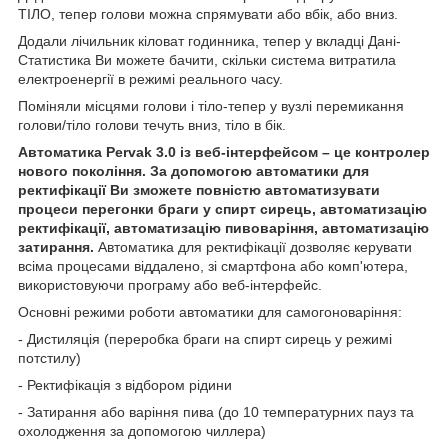
ТІЛО, тепер голови можна спрямувати або вбік, або вниз.
Додали лічильник кіловат годинника, тепер у вкладці Дані-
Статистика Ви можете бачити, скільки система витратила
електроенергії в режимі реального часу.
Поміняли місцями голови і тіло-тепер у вузлі перемикання
голови/тіло голови течуть вниз, тіло в бік.
Автоматика Pervak 3.0 із веб-інтерфейсом – це контролер
нового покоління. За допомогою автоматики для
ректифікації Ви зможете повністю автоматизувати
процеси перегонки браги у спирт сирець, автоматизацію
ректифікації, автоматизацію пивоваріння, автоматизацію
затирання.
Автоматика для ректифікації дозволяє керувати
всіма процесами віддалено, зі смартфона або комп'ютера,
використовуючи програму або веб-інтерфейс.
Основні режими роботи автоматики для самогоноваріння:
- Дистиляція (переробка браги на спирт сирець у режимі
потстилу)
- Ректифікація з відбором рідини
- Затирання або варіння пива (до 10 температурних пауз та
охолодження за допомогою чиллера)