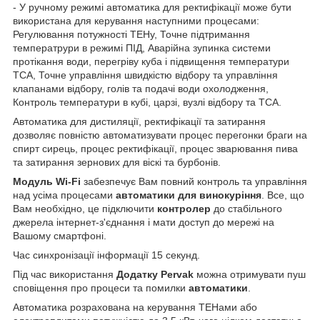
- У ручному режимі автоматика для ректифікації може бути
використана для керування наступними процесами:
Регулювання потужності ТЕНу, Точне підтримання
температрури в режимі ПІД, Аварійна зупинка системи
протікання води, перегріву куба і підвищення температури
ТСА, Точне управління швидкістю відбору та управління
клапанами відбору, голів та подачі води охолодження,
Контроль температури в кубі, царзі, вузлі відбору та ТСА.
Автоматика для дистиляції, ректифікації та затирання
дозволяє повністю автоматизувати процес перегонки браги на
спирт сирець, процес ректифікації, процес зварювання пива
та затирання зернових для віскі та бурбонів.
Модуль Wi-Fi
забезпечує Вам повний контроль та управління
над усіма процесами
автоматики для винокуріння
. Все, що
Вам необхідно, це підключити
контролер
до стабільного
джерела інтернет-з'єднання і мати доступ до мережі на
Вашому смартфоні.
Час синхронізації інформації 15 секунд.
Під час використання
Додатку Pervak
можна отримувати пуш
сповіщення про процеси та помилки
автоматики
.
Автоматика розрахована на керування ТЕНами або