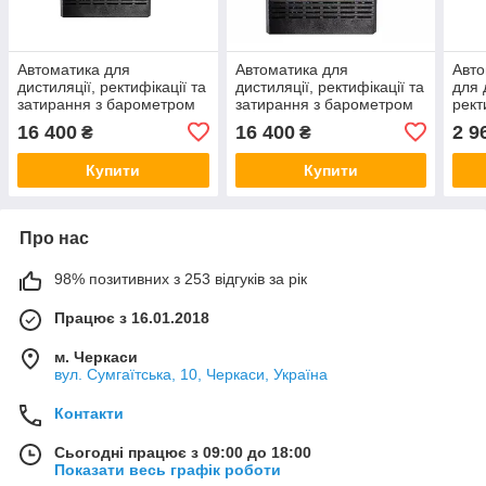
Автоматика для
Автоматика для
Авто
дистиляції, ректифікації та
дистиляції, ректифікації та
для 
затирання з барометром
затирання з барометром
рект
Pervak 4,2 Wi-Fi
Pervak 4,43 Wi-Fi
16 400
16 400
2 9
₴
₴
Купити
Купити
Про нас
98% позитивних з 253 відгуків за рік
Працює з 16.01.2018
м. Черкаси
вул. Сумгаїтська, 10, Черкаси, Україна
Контакти
Сьогодні працює з 09:00 до 18:00
Показати весь графік роботи