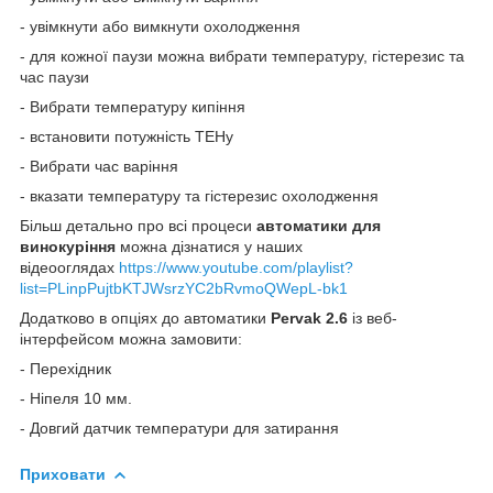
- увімкнути або вимкнути охолодження
- для кожної паузи можна вибрати температуру, гістерезис та
час паузи
- Вибрати температуру кипіння
- встановити потужність ТЕНу
- Вибрати час варіння
- вказати температуру та гістерезис охолодження
Більш детально про всі процеси
автоматики для
винокуріння
можна дізнатися у наших
відеооглядах
https://www.youtube.com/playlist?
list=PLinpPujtbKTJWsrzYC2bRvmoQWepL-bk1
Додатково в опціях до автоматики
Pervak 2.6
із веб-
інтерфейсом можна замовити:
- Перехідник
- Ніпеля 10 мм.
- Довгий датчик температури для затирання
Приховати