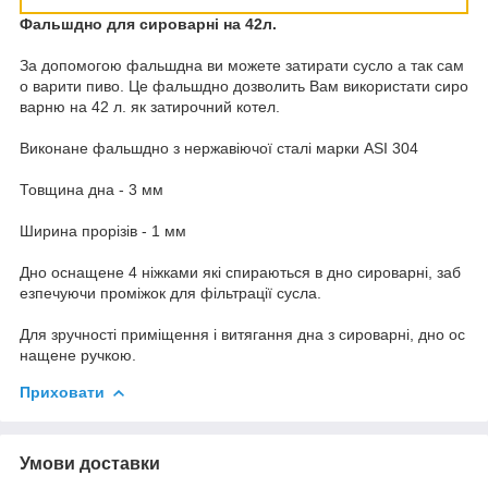
Фальшдно для сироварні на 42л.
За допомогою фальшдна ви можете затирати сусло а так сам
о варити пиво. Це фальшдно дозволить Вам використати сиро
варню на 42 л. як затирочний котел.
Виконане фальшдно з нержавіючої сталі марки ASI 304
Товщина дна - 3 мм
Ширина прорізів - 1 мм
Дно оснащене 4 ніжками які спираються в дно сироварні, заб
езпечуючи проміжок для фільтрації сусла.
Для зручності приміщення і витягання дна з сироварні, дно ос
нащене ручкою.
Приховати
Умови доставки