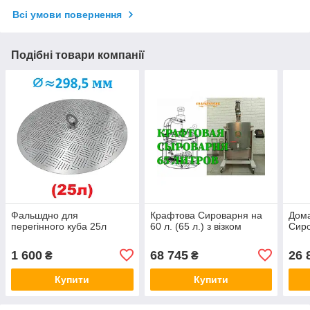
Всі умови повернення
Подібні товари компанії
Фальшдно для
Крафтова Сироварня на
Дом
перегінного куба 25л
60 л. (65 л.) з візком
Сиро
1 600
68 745
26 
₴
₴
Купити
Купити