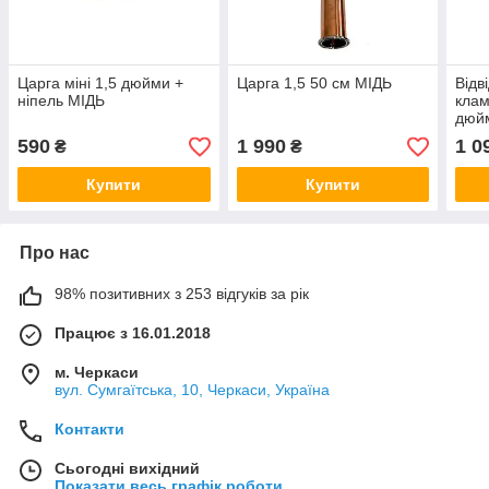
Царга міні 1,5 дюйми +
Царга 1,5 50 см МІДЬ
Відв
ніпель МІДЬ
клам
дюйм
590
1 990
1 0
₴
₴
Купити
Купити
Про нас
98% позитивних з 253 відгуків за рік
Працює з 16.01.2018
м. Черкаси
вул. Сумгаїтська, 10, Черкаси, Україна
Контакти
Сьогодні вихідний
Показати весь графік роботи