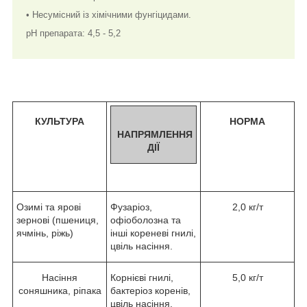
• Несумісний із хімічними фунгіцидами.
pH препарата: 4,5 - 5,2
КУЛЬТУРА
НОРМА
НАПРЯМЛЕННЯ
ДІЇ
Озимі та ярові
Фузаріоз,
2,0 кг/т
зернові (пшениця,
офіоболозна та
ячмінь, ріжь)
інші кореневі гнилі,
цвіль насіння.
Насіння
Корнієві гнилі,
5,0 кг/т
соняшника, ріпака
бактеріоз коренів,
цвіль насіння.