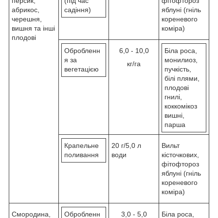
персик,
(під час
фітофтороз
абрикос,
садіння)
яблуні (гніль
черешня,
кореневого
вишня та інші
коміра)
плодові
Обробленн
6,0 - 10,0
Біла роса,
я за
монилиоз,
кг/га
вегетацією
пучкість,
білі плями,
плодові
гнилі,
коккомікоз
вишні,
парша
Крапельне
20 г/5,0 л
Вильт
поливання
води
кісточкових,
фітофтороз
яблуні (гніль
кореневого
коміра)
Смородина,
Обробленн
3,0 - 5,0
Біла роса,