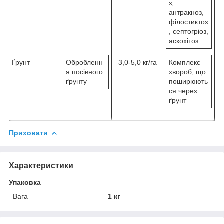
з,
антракноз,
філостиктоз
, септогріоз,
аскохітоз.
Ґрунт
Обробленн
3,0-5,0 кг/га
Комплекс
я посівного
хвороб, що
ґрунту
поширюють
ся через
ґрунт
Приховати
Характеристики
Упаковка
Вага
1 кг