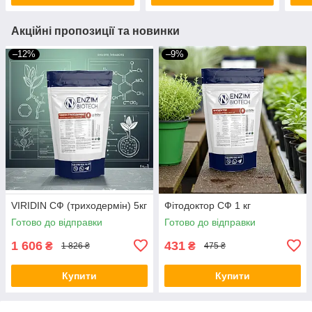
Акційні пропозиції та новинки
–12%
–9%
VIRIDIN СФ (триходермін) 5кг
Фітодоктор СФ 1 кг
Готово до відправки
Готово до відправки
1 606
431
₴
₴
1 826 ₴
475 ₴
Купити
Купити