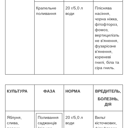
Крапельне
20 г/5,0 л
Пліснява
поливання
води
насіння,
чорна ніжка,
фітофтороз,
фомоз,
вертицилізль
не в'янення,
фузаріозне
в'янення,
кореневі
гнилі, біла та
сіра гниль.
КУЛЬТУРА
ФАЗА
НОРМА
ВРЕДИТЕЛЬ,
БОЛЕЗНЬ,
ДІЯ
Яблуня,
Поливання
20 г/5,0 л
Вильт
слива,
саджанців
води
кісточкових,