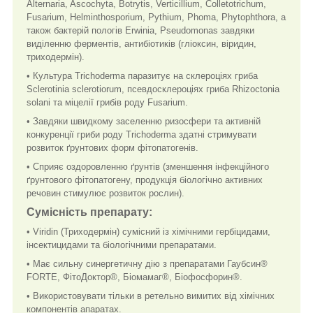
Alternaria, Ascochyta, Botrytis, Verticillium, Colletotrichum,
Fusarium, Helminthosporium, Pythium, Phoma, Phytophthora, а
також бактерій пологів Erwinia, Pseudomonas завдяки
виділенню ферментів, антибіотиків (гліоксин, віридин,
триходермін).
• Культура Trichoderma паразитує на склероціях гриба
Sclerotinia sclerotiorum, псевдосклероціях гриба Rhizoctonia
solani та міцелії грибів роду Fusarium.
• Завдяки швидкому заселенню ризосфери та активній
конкуренції гриби роду Trichoderma здатні стримувати
розвиток ґрунтових форм фітопатогенів.
• Сприяє оздоровленню ґрунтів (зменшення інфекційного
ґрунтового фітопатогену, продукція біологічно активних
речовин стимулює розвиток рослин).
Сумісність препарату:
• Viridin (Триходермін) сумісний із хімічними гербіцидами,
інсектицидами та біологічними препаратами.
• Має сильну синергетичну дію з препаратами Гаубсин®
FORTE, ФітоДоктор®, Біомамаг®, Біофосфорин®.
• Використовувати тільки в ретельно вимитих від хімічних
компонентів апаратах.