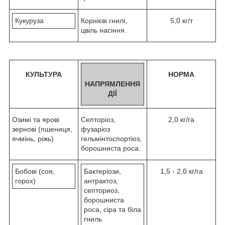
Кукуруза
Корнієві гнилі,
5,0 кг/т
цвіль насіння.
КУЛЬТУРА
НОРМА
НАПРЯМЛЕННЯ
ДІЇ
Озимі та ярові
Септоріоз,
2,0 кг/га
зернові (пшениця,
фузаріоз
ячмінь, ріжь)
гельмінтоспортіоз,
борошниста роса.
Бобові (соя,
Бактеріози,
1,5 - 2,0 кг/га
горох)
антрактоз,
септориоз,
борошниста
роса, сіра та біла
гниль