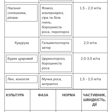
Насіння
Фомоз,
1,5 - 2,0 кг/га
соняшника,
альтернаріоз,
ріпака
сіра та біла
гниль,
борошниста
роса, перопороз
Кукуруза
Гельмінтоспорти
2,0 кг/га
затор
Буряк цукровий
Церкоспортоз,
2,0-3,0 кг/га
борошниста
роса
Лен, конопля
Мучна роса,
1,5 - 2,0 кг/га
антрактоз
КУЛЬТУРА
ФАЗА
НОРМА
ЧАСТИВНИК,
ШВИДКІСТЬ,
ДІЇ