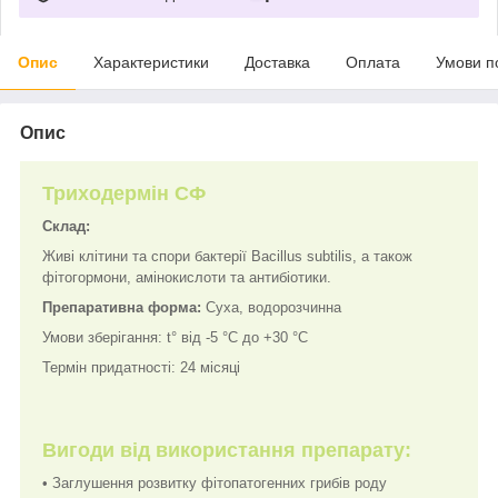
Опис
Характеристики
Доставка
Оплата
Умови п
Опис
Триходермін СФ
Склад:
Живі клітини та спори бактерії Bacillus subtilis, а також
фітогормони, амінокислоти та антибіотики.
Препаративна форма:
Суха, водорозчинна
Умови зберігання: t° від -5 °C до +30 °C
Термін придатності: 24 місяці
Вигоди від використання препарату:
• Заглушення розвитку фітопатогенних грибів роду