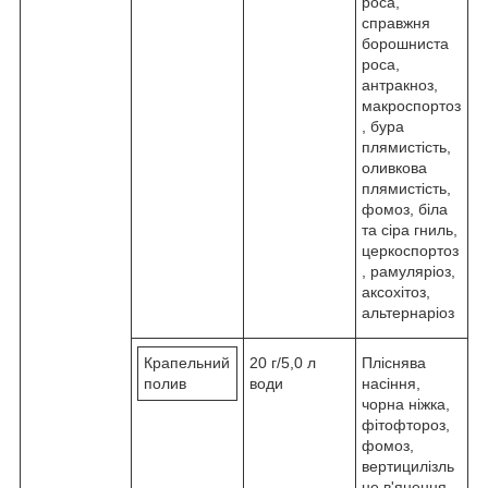
роса,
справжня
борошниста
роса,
антракноз,
макроспортоз
, бура
плямистість,
оливкова
плямистість,
фомоз, біла
та сіра гниль,
церкоспортоз
, рамуляріоз,
аксохітоз,
альтернаріоз
Крапельний
20 г/5,0 л
Пліснява
полив
води
насіння,
чорна ніжка,
фітофтороз,
фомоз,
вертицилізль
не в'янення,