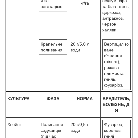
я за
осідіум, сіра
кг/га
вегетацією
та біла гниль,
церкозоз,
антракноз,
червоні
халяви.
Крапельне
20 г/5,0 л
Вертицилізо
поливання
води
ване
в'янення
(вільлт),
рожева
плямиста
гниль,
фузаріоз.
КУЛЬТУРА
ФАЗА
НОРМА
ВРЕДИТЕЛЬ,
БОЛЕЗНЬ
,
ДІ
Я
Хвойні
Поливання
20 г/0,5 л
Фузаріоз,
саджанців
води
кореневі
(під час
гнилі