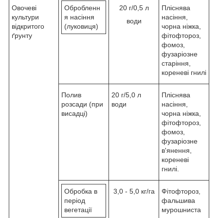
Овочеві
Обробленн
20 г/0,5 л
Пліснява
культури
я насіння
насіння,
води
відкритого
(луковиця)
чорна ніжка,
ґрунту
фітофтороз,
фомоз,
фузаріозне
старіння,
кореневі гнилі
Полив
20 г/5,0 л
Пліснява
розсади (при
води
насіння,
висадці)
чорна ніжка,
фітофтороз,
фомоз,
фузаріозне
в'янення,
кореневі
гнилі.
Обробка в
3,0 - 5,0 кг/га
Фітофтороз,
період
фальшива
вегетації
мурошниста