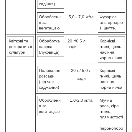
садіння)
Обробленн
5,0 - 7,0 кг/га
Фузаріоз,
я за
альтернаріо
вегетацією
з, шутте.
Квіткові та
Обработка
20 г/0,5 л
Корнієві
декоративні
насева
води
гнилі, цвіль
культури
(луковица)
насіння,
чорна ніжка
Поливання
20 г / 5,0 л
Корнієві
розсади
гнилі, цвіль
води
(під час
насіння,
саджання)
чорна ніжка
Обробленн
1,0-2,0 кг/га
Мучна
я за
роса, сіра
вегетацією
гниль,
плямистості
,
перонопоро