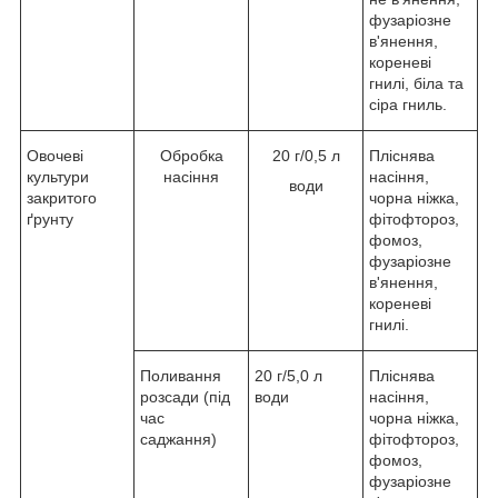
фузаріозне
в'янення,
кореневі
гнилі, біла та
сіра гниль.
Овочеві
Обробка
20 г/0,5 л
Пліснява
культури
насіння
насіння,
води
закритого
чорна ніжка,
ґрунту
фітофтороз,
фомоз,
фузаріозне
в'янення,
кореневі
гнилі.
Поливання
20 г/5,0 л
Пліснява
розсади (під
води
насіння,
час
чорна ніжка,
саджання)
фітофтороз,
фомоз,
фузаріозне