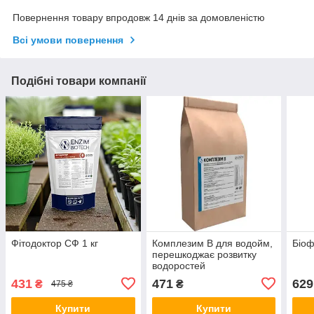
Повернення товару впродовж 14 днів за домовленістю
Всі умови повернення
Подібні товари компанії
Фітодоктор СФ 1 кг
Комплезим В для водойм,
Біоф
перешкоджає розвитку
водоростей
431
471
629
₴
₴
475 ₴
Купити
Купити