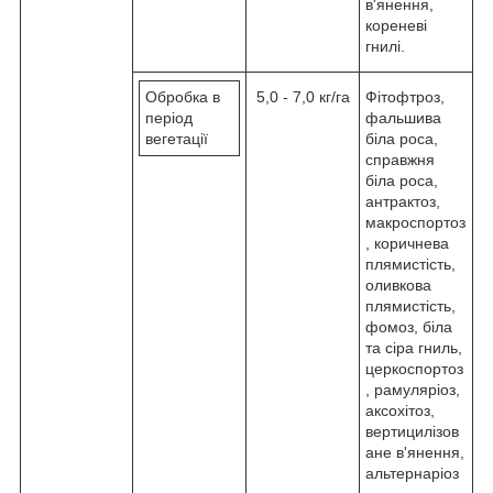
в'янення,
кореневі
гнилі.
Обробка в
5,0 - 7,0 кг/га
Фітофтроз,
період
фальшива
вегетації
біла роса,
справжня
біла роса,
антрактоз,
макроспортоз
, коричнева
плямистість,
оливкова
плямистість,
фомоз, біла
та сіра гниль,
церкоспортоз
, рамуляріоз,
аксохітоз,
вертицилізов
ане в'янення,
альтернаріоз