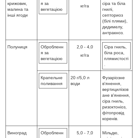
крижовик,
я за
сіра та біла
кг/га
малина та
вегетацією
гнилі,
інші ягоди
септориоз
(білі плями),
дидимелу,
антракноз.
Полуниця
Обробленн
2,0 - 4,0
Сіра гниль,
я за
біла роса,
кг/га
вегетацією
плямистості
.
Крапельне
20 г/5,0 л
Фузаріозне
поливання
води
в'янення,
вертицилізов
ане в'янення,
сіра гниль,
ризоктоніоз,
фітопровід
коренів.
Виноград
Обробленн
5,0 - 7,0
Мільдю,