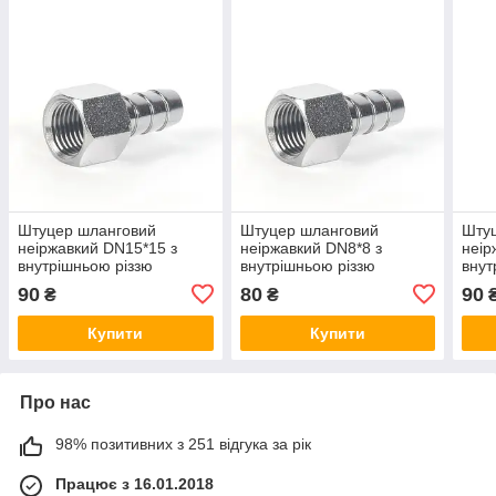
Штуцер шланговий
Штуцер шланговий
Шту
неіржавкий DN15*15 з
неіржавкий DN8*8 з
неір
внутрішньою різзю
внутрішньою різзю
внут
90
80
90
₴
₴
Купити
Купити
Про нас
98% позитивних з 251 відгука за рік
Працює з 16.01.2018