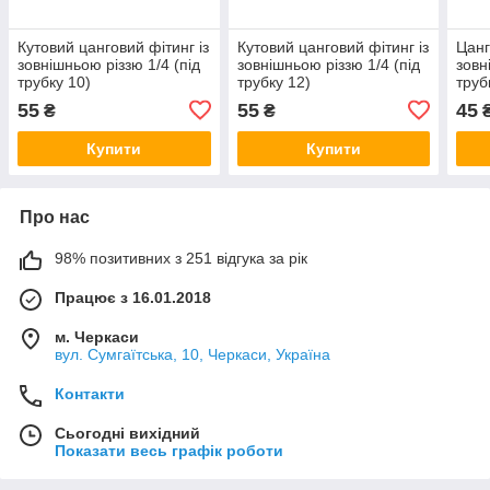
Кутовий цанговий фітинг із
Кутовий цанговий фітинг із
Цанг
зовнішньою різзю 1/4 (під
зовнішньою різзю 1/4 (під
зовн
трубку 10)
трубку 12)
труб
55
55
45
₴
₴
Купити
Купити
Про нас
98% позитивних з 251 відгука за рік
Працює з 16.01.2018
м. Черкаси
вул. Сумгаїтська, 10, Черкаси, Україна
Контакти
Сьогодні вихідний
Показати весь графік роботи