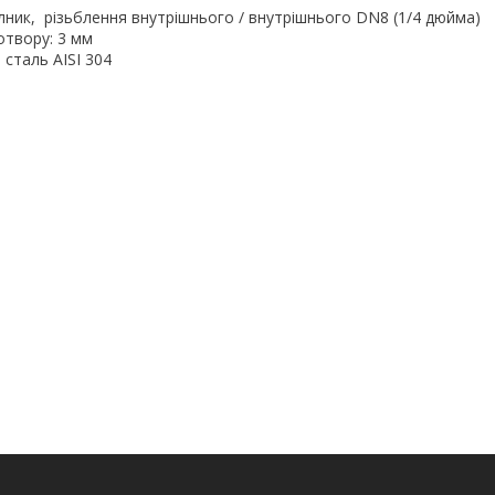
ник, різьблення внутрішнього / внутрішнього DN8 (1/4 дюйма)
отвору: 3 мм
 сталь AISI 304